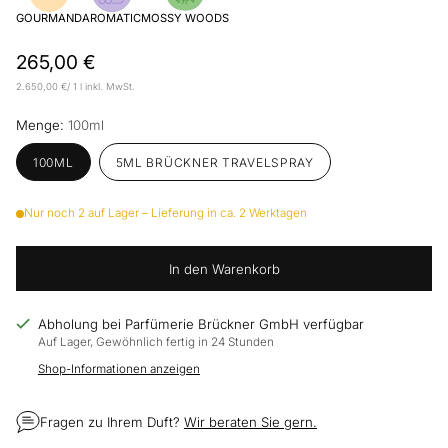
GOURMAND
AROMATIC
MOSSY WOODS
Normaler
265,00 €
Preis
pro
2.650,00 €
/
1 l
inkl. MwSt.
Stückpreis
Menge:
100ml
100ML
5ML BRÜCKNER TRAVELSPRAY
Nur noch 2 auf Lager – Lieferung in ca. 2 Werktagen
In den Warenkorb
Abholung bei Parfümerie Brückner GmbH verfügbar
Auf Lager, Gewöhnlich fertig in 24 Stunden
Shop-Informationen anzeigen
Fragen zu Ihrem Duft?
Wir beraten Sie gern.