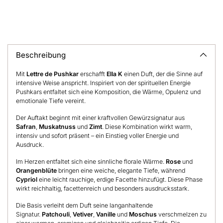
Produkt
in
den
Warenkorb
legen
Beschreibung
Mit
Lettre de Pushkar
erschafft
Ella K
einen Duft, der die Sinne auf
intensive Weise anspricht. Inspiriert von der spirituellen Energie
Pushkars entfaltet sich eine Komposition, die Wärme, Opulenz und
emotionale Tiefe vereint.
Der Auftakt beginnt mit einer kraftvollen Gewürzsignatur aus
Safran
,
Muskatnuss
und
Zimt
. Diese Kombination wirkt warm,
intensiv und sofort präsent – ein Einstieg voller Energie und
Ausdruck.
Im Herzen entfaltet sich eine sinnliche florale Wärme.
Rose
und
Orangenblüte
bringen eine weiche, elegante Tiefe, während
Cypriol
eine leicht rauchige, erdige Facette hinzufügt. Diese Phase
wirkt reichhaltig, facettenreich und besonders ausdrucksstark.
Die Basis verleiht dem Duft seine langanhaltende
Signatur.
Patchouli
,
Vetiver
,
Vanille
und
Moschus
verschmelzen zu