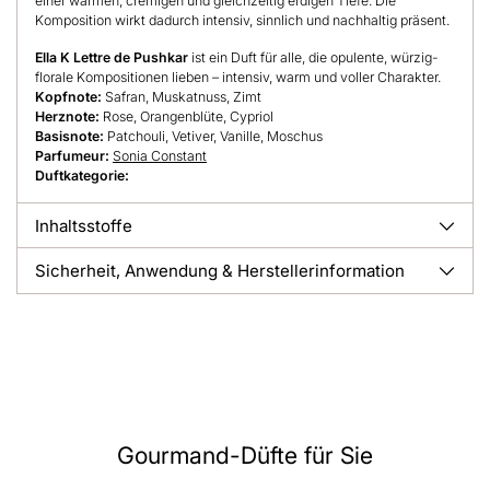
einer warmen, cremigen und gleichzeitig erdigen Tiefe. Die
Komposition wirkt dadurch intensiv, sinnlich und nachhaltig präsent.
Ella K Lettre de Pushkar
ist ein Duft für alle, die opulente, würzig-
florale Kompositionen lieben – intensiv, warm und voller Charakter.
Kopfnote:
Safran, Muskatnuss, Zimt
Herznote:
Rose, Orangenblüte, Cypriol
Basisnote:
Patchouli, Vetiver, Vanille, Moschus
Parfumeur:
Sonia Constant
Duftkategorie:
Inhaltsstoffe
Sicherheit, Anwendung & Herstellerinformation
Gourmand-Düfte für Sie