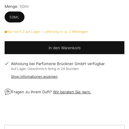
Menge:
50ml
50ML
Nur noch 2 auf Lager – Lieferung in ca. 2 Werktagen
In den Warenkorb
Abholung bei Parfümerie Brückner GmbH verfügbar
Auf Lager, Gewöhnlich fertig in 24 Stunden
Shop-Informationen anzeigen
Fragen zu Ihrem Duft?
Wir beraten Sie gern.
Produkt
in
den
Warenkorb
legen