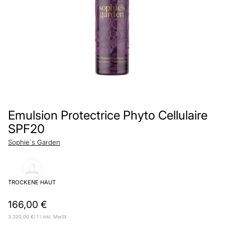
Emulsion Protectrice Phyto Cellulaire
SPF20
Sophie´s Garden
TROCKENE HAUT
Normaler
166,00 €
Preis
pro
3.320,00 €
/
1 l
inkl. MwSt.
Stückpreis