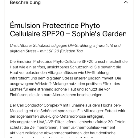
Beschreibung
Émulsion Protectrice Phyto
Cellulaire SPF20 – Sophie's Garden
Unsichtbarer Schutzschild gegen UV-Strahlung, Infrarotlicht und
digitalen Stress – mit LSF 20 für jeden Tag.
Die Émulsion Protectrice Phyto Cellulaire SPF20 umschmeichelt die
Haut wie ein sanftes, unsichtbares Schutzschild. Sie bewahrt die
Haut vor belastenden Alltagseinflüssen wie UV-Strahlung,
Infrarotlicht und dem digitalen Stress unserer Bildschirmwelt. Die
ausgewogene Wirkstoff-Melange nutzt den positiven Effekt des
Lichtes für eine strahlend schöne Haut und schützt sie vor
Einflüssen, die sichtbare Alterszeichen beschleunigen.
Der Cell Conductor Complex® mit Funarine aus dem Hochalpen-
Moos dirigiert die Schönheitsprozesse. Ein Mikroalgen-Extrakt wirkt
der sogenannten Blue-Light-Metamorphose entgegen,
leistungsstarke UVA/UVB-Filter liefern Lichtschutzfaktor 20. Ectoin
schützt die Zellmembranen, Thermus-thermophilus-Ferment
aktiviert zelleigene Abwehrmechanismen, der hautidentische