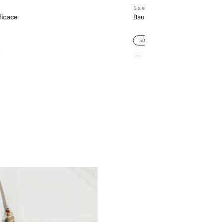
Sisley
ficace
Baume-en-Eau a la Rose Noir
50ML