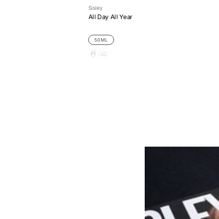
Sisley
All Day All Year
50ML