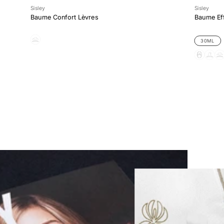
Sisley
Sisley
Baume Confort Lèvres
Baume Ef
30ML