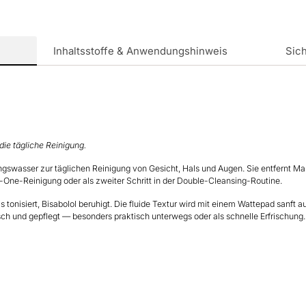
Warenkorb
legen
Inhaltsstoffe & Anwendungshinweis
Sich
ie tägliche Reinigung.
igungswasser zur täglichen Reinigung von Gesicht, Hals und Augen. Sie entfernt
in-One-Reinigung oder als zweiter Schritt in der Double-Cleansing-Routine.
 tonisiert, Bisabolol beruhigt. Die fluide Textur wird mit einem Wattepad sanft a
ch und gepflegt — besonders praktisch unterwegs oder als schnelle Erfrischung.