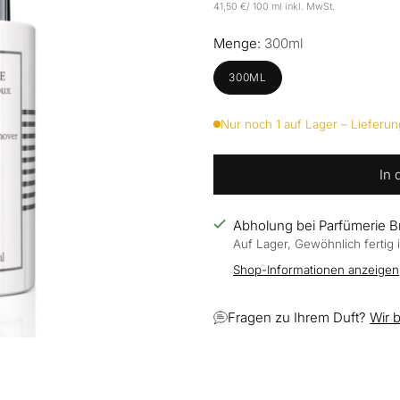
Preis
pro
41,50 €
/
100 ml
inkl. MwSt.
Stückpreis
Menge:
300ml
300ML
Nur noch 1 auf Lager – Lieferun
In
Abholung bei Parfümerie 
Auf Lager, Gewöhnlich fertig
Shop-Informationen anzeigen
Fragen zu Ihrem Duft?
Wir 
Produkt
in
den