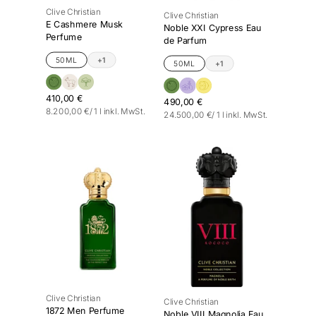
Clive Christian
Clive Christian
E Cashmere Musk
Noble XXI Cypress Eau
Perfume
de Parfum
50ML
+1
50ML
+1
410,00 €
490,00 €
Stückpreis
pro
8.200,00 €
/
1 l
inkl. MwSt.
Stückpreis
pro
24.500,00 €
/
1 l
inkl. MwSt.
Clive Christian
Clive Christian
1872 Men Perfume
Noble VIII Magnolia Eau