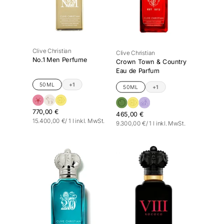
Clive Christian
Clive Christian
No.1 Men Perfume
Crown Town & Country
Eau de Parfum
50ML
+1
50ML
+1
770,00 €
465,00 €
Stückpreis
pro
15.400,00 €
/
1 l
inkl. MwSt.
Stückpreis
pro
9.300,00 €
/
1 l
inkl. MwSt.