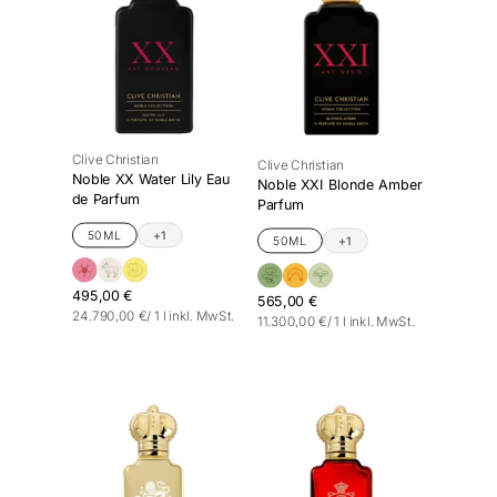
Clive Christian
Clive Christian
Noble XX Water Lily Eau
Noble XXI Blonde Amber
de Parfum
Parfum
50ML
+1
50ML
+1
495,00 €
565,00 €
Stückpreis
pro
24.790,00 €
/
1 l
inkl. MwSt.
Stückpreis
pro
11.300,00 €
/
1 l
inkl. MwSt.