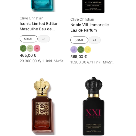
Clive Christian
Clive Christian
Iconic Limited Edition
Noble VIII Immortelle
Masculine Eau de
Eau de Parfum
Parfum
50ML
+1
50ML
+1
465,00 €
565,00 €
Stückpreis
pro
23.300,00 €
/
1 l
inkl. MwSt.
Stückpreis
pro
11.300,00 €
/
1 l
inkl. MwSt.