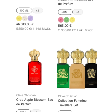
de Parfum
100ML
+2
50ML
+1
ab 310,00 €
565,00 €
Stückpreis
pro
5.650,00 €
/
1 l
inkl. MwSt.
Stückpreis
pro
11.300,00 €
/
1 l
inkl. MwSt.
Clive Christian
Clive Christian
Crab Apple Blossom Eau
Collection Femnine
de Parfum
Travellers Set