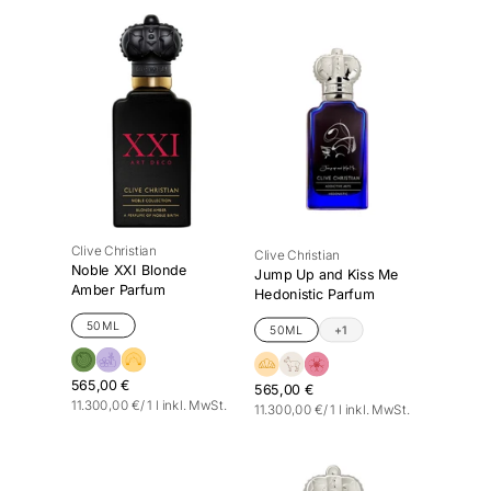
Clive Christian
Clive Christian
Noble XXI Blonde
Jump Up and Kiss Me
Amber Parfum
Hedonistic Parfum
50ML
50ML
+1
565,00 €
565,00 €
Stückpreis
pro
11.300,00 €
/
1 l
inkl. MwSt.
Stückpreis
pro
11.300,00 €
/
1 l
inkl. MwSt.