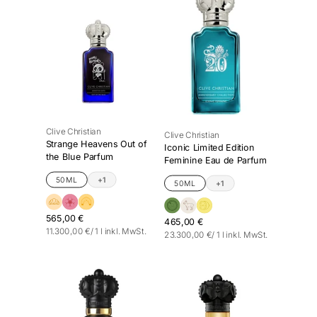
Clive Christian
Clive Christian
Strange Heavens Out of
Iconic Limited Edition
the Blue Parfum
Feminine Eau de Parfum
50ML
+1
50ML
+1
565,00 €
465,00 €
Stückpreis
pro
11.300,00 €
/
1 l
inkl. MwSt.
Stückpreis
pro
23.300,00 €
/
1 l
inkl. MwSt.