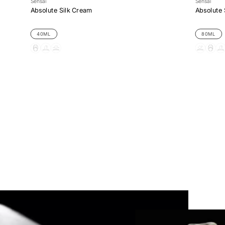
Sensai
Sensai
Absolute Silk Cream
Absolute S
40ML
80ML