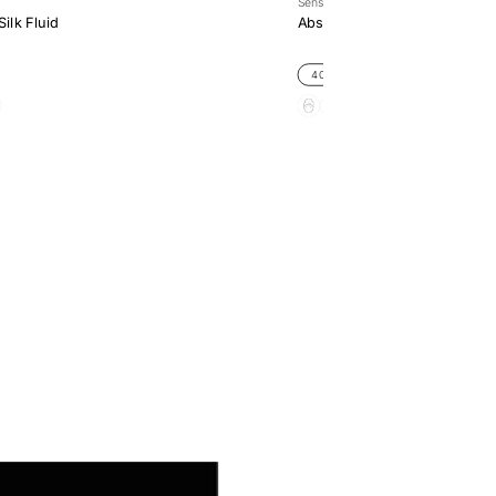
Sensai
ilk Fluid
Absolute Silk Illuminative Cr
40ML