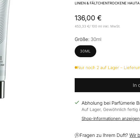
LINIEN & FÄLTCHEN
TROCKENE HAUT
A
Normaler
136,00 €
Preis
pro
453,33 €
/
100 ml
inkl. MwSt.
Stückpreis
Größe:
30ml
30ML
Nur noch 2 auf Lager – Lieferun
In
Abholung bei Parfümerie 
Auf Lager, Gewöhnlich fertig
Shop-Informationen anzeigen
Fragen zu Ihrem Duft?
Wir 