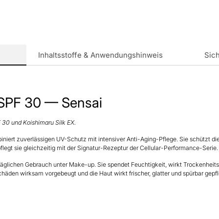
Produkt
in
den
Warenkorb
legen
Inhaltsstoffe & Anwendungshinweis
Sich
SPF 30 — Sensai
30 und Koishimaru Silk EX.
ert zuverlässigen UV-Schutz mit intensiver Anti-Aging-Pflege. Sie schützt d
legt sie gleichzeitig mit der Signatur-Rezeptur der Cellular-Performance-Serie.
 täglichen Gebrauch unter Make-up. Sie spendet Feuchtigkeit, wirkt Trockenheitsf
äden wirksam vorgebeugt und die Haut wirkt frischer, glatter und spürbar gepfl